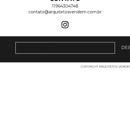
11964304748
contato@arquitetosvendem.com.br
COPYRIGHT ARQUITETOS VENDEM L